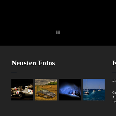
Neusten Fotos
Em
d
Co
Al
De